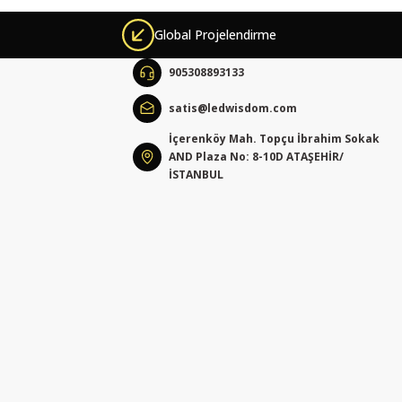
Global Projelendirme
905308893133
satis@ledwisdom.com
İçerenköy Mah. Topçu İbrahim Sokak
AND Plaza No: 8-10D ATAŞEHİR/
İSTANBUL