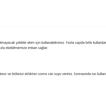
lmayacak şekilde ekim için kullanabilirsiniz. Fazla sayıda bitki kullan
azla ekebilmemize imkan sağlar.
ız ve bitkinizi ektikten sonra can suyu veriniz. Sonrasında ise kulland
ce, image, description, or any other insufficient areas.