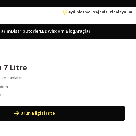
Aydınlatma Projenizi Planlayalım
Tarım
Distribütörler
LEDWisdom Blog
Araçlar
 7 Litre
r ve Tablalar
sdom
7
Ürün Bilgisi İste