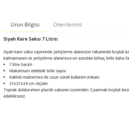
Ürün Bilgisi
Önerileriniz
Siyah Kare Saksı 7 Litre:
Siyah kare saksı sayesinde yetiştirme alanınızın tabanında boşluk ka
kalmamasını ve yetiştirme alanımıza en azından birkaç bitki daha f
7 litre hacim
Maksimum ekilebilir bitki sayısı
Kaliteli malzemesi ile uzun süreli kullanım imkanı
21x21x24 cm ölçüler
Toprak doldururken plastik saksının üzerinden 2 parmak boşluk bırakın
edebilirsiniz.
You can use the suggestion form to submit feedback on the product's pri
Thank you for your feedback and suggestions.