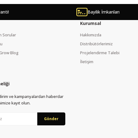
ranti!
Bayilik İmkanları
Kurumsal
n Sorular
Hakkımızda
mu
Distribütörlerimiz
Grow Blog
Projelendirme Talebi
İletişim
eliği
Send
indirim ve kampanyalardan haberdar
imize kayıt olun.
Gönder