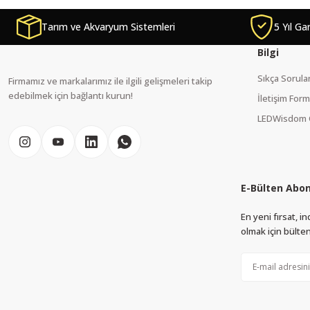
Tarım ve Akvaryum Sistemleri
5 Yıl Ga
Product image is poor quality, corrupted, or not viewable.
Missing information in the product description.
Bilgi
Errors in product information.
Sıkça Sorula
Firmamız ve markalarımız ile ilgili gelişmeleri takip
Product is more expensive than on other sites.
edebilmek için bağlantı kurun!
İletişim For
There should be other alternatives to this product.
LEDWisdom 
E-Bülten Abon
En yeni fırsat, 
olmak için bülten