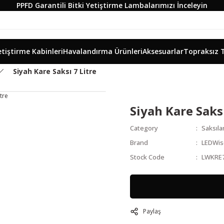
PPFD Garantili Bitki Yetiştirme Lambalarımızı İnceleyin
etiştirme Kabinleri
Havalandırma Ürünleri
Aksesuarlar
Topraksız 
Siyah Kare Saksı 7 Litre
Siyah Kare Saksı
Category
Saksıla
Brand
LEDWi
Stock Code
LWKRE
Paylaş