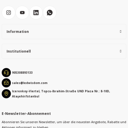
Information
Institutionell
905308893133
sales@ledwisdom.com
Icerenkoy-Viertel, Topcu-Ibrahim-Straße UND Plaza Nr.: 8-10D,
Ataşehir/Istanbul
E-Newsletter-Abonnement
Abonnieren Sie unseren Newsletter, um über die neuesten Angebote, Rabatte und
Aktionen informiert zu bleiben.