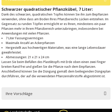
Schwarzer quadratischer Pflanzkübel, 7 Liter:
Dank des schwarzen, quadratischen Topfes können Sie ihn zum Bepflanzen
verwenden, ohne dass am Boden Ihres Pflanzbereichs Lücken entstehen. Im
Gegensatz zu runden Töpfen ermöglicht er es Ihnen, mindestens ein paar
Pflanzen mehr in Ihrem Pflanzbereich unterzubringen, insbesondere bei
Anwendungen mit vielen Pflanzen.
7 Liter Fassungsvermögen
Maximale Anzahl an Ackerpflanzen
Hergestellt aus hochwertigen Materialien, was eine lange Lebensdauer
gewährleistet.
Abmessungen: 21 x 21 x 24 cm
Lassen Sie beim Befüllen des Plastiktopfs mit Erde oben einen zwei Finger
breiten Rand frei und gießen Sie die Pflanze nach dem Einpflanzen.
Anschließend können Sie die Düngung gemäß dem beiliegenden Düngeplan
durchführen, der auf die verwendeten Pflanzennährstoffe abgestimmt ist.
Ihre Vorschläge
You can use the suggestion form to submit feedback on the product's
price, image, description, or any other insufficient areas.