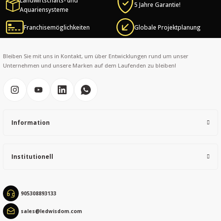
Landwirtschafts- und
Thank you for your feedback and suggestions.
5 Jahre Garantie!
Aquariensysteme
Franchisemöglichkeiten
Globale Projektplanung
Product image is poor quality, corrupted, or not viewable.
Missing information in the product description.
Errors in product information.
Bleiben Sie mit uns in Kontakt, um über Entwicklungen rund um unser
Unternehmen und unsere Marken auf dem Laufenden zu bleiben!
Product is more expensive than on other sites.
There should be other alternatives to this product.
Information
Send
Institutionell
905308893133
sales@ledwisdom.com