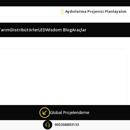
Aydınlatma Projenizi Planlayalım
Tarım
Distribütörler
LEDWisdom Blog
Araçlar
Global Projelendirme
905308893133