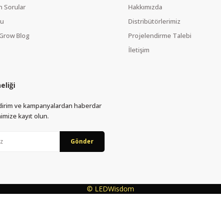
n Sorular
Hakkımızda
mu
Distribütörlerimiz
Grow Blog
Projelendirme Talebi
İletişim
eliği
indirim ve kampanyalardan haberdar
imize kayıt olun.
Gönder
© LEDWisdom