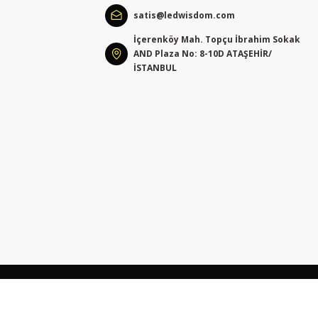
satis@ledwisdom.com
İçerenköy Mah. Topçu İbrahim Sokak
AND Plaza No: 8-10D ATAŞEHİR/
İSTANBUL