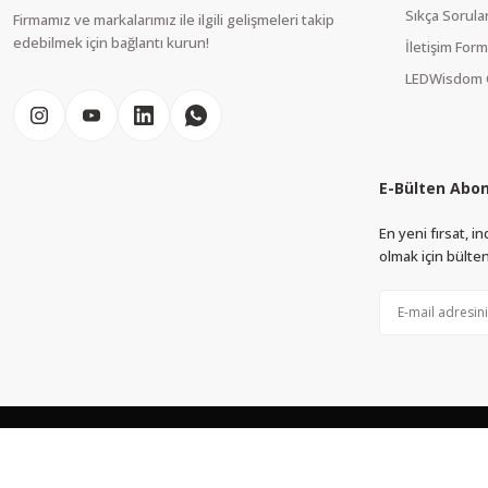
Sıkça Sorula
Firmamız ve markalarımız ile ilgili gelişmeleri takip
edebilmek için bağlantı kurun!
İletişim For
LEDWisdom 
E-Bülten Abon
En yeni fırsat, 
olmak için bülten