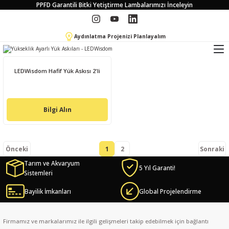
PPFD Garantili Bitki Yetiştirme Lambalarımızı İnceleyin
Aydınlatma Projenizi Planlayalım
LEDWisdom Hafif Yük Askısı 2'li
Bilgi Alın
1
2
Tarım ve Akvaryum
5 Yıl Garanti!
Sistemleri
Bayilik İmkanları
Global Projelendirme
Firmamız ve markalarımız ile ilgili gelişmeleri takip edebilmek için bağlantı