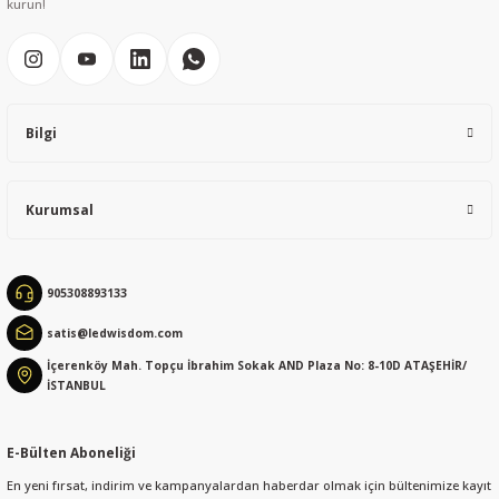
kurun!
Bilgi
Kurumsal
905308893133
satis@ledwisdom.com
İçerenköy Mah. Topçu İbrahim Sokak AND Plaza No: 8-10D ATAŞEHİR/
İSTANBUL
E-Bülten Aboneliği
En yeni fırsat, indirim ve kampanyalardan haberdar olmak için bültenimize kayıt