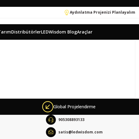
Aydınlatma Projenizi Planlayalım
Tarım
Distribütörler
LEDWisdom Blog
Araçlar
Global Projelendirme
905308893133
satis@ledwisdom.com