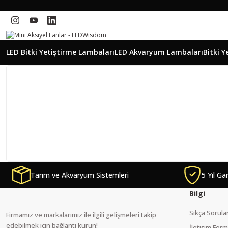
LED Bitki Yetiştirme Lambaları
LED Akvaryum Lambaları
Bitki Y
Tarım ve Akvaryum Sistemleri
5 Yıl Ga
Bilgi
Sıkça Sorula
Firmamız ve markalarımız ile ilgili gelişmeleri takip
edebilmek için bağlantı kurun!
İletişim For