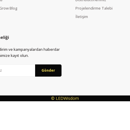
Grow Blog
Projelendirme Talebi
İletişim
eliği
indirim ve kampanyalardan haberdar
imize kayıt olun.
Gönder
© LEDWisdom