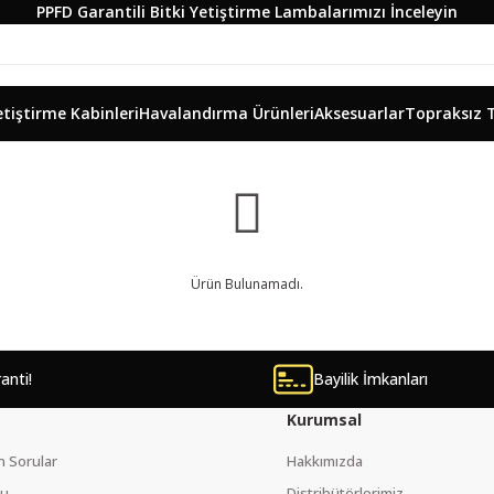
PPFD Garantili Bitki Yetiştirme Lambalarımızı İnceleyin
etiştirme Kabinleri
Havalandırma Ürünleri
Aksesuarlar
Topraksız 
Ürün Bulunamadı.
ranti!
Bayilik İmkanları
Kurumsal
n Sorular
Hakkımızda
mu
Distribütörlerimiz