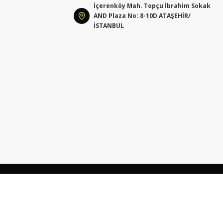
İçerenköy Mah. Topçu İbrahim Sokak
AND Plaza No: 8-10D ATAŞEHİR/
İSTANBUL