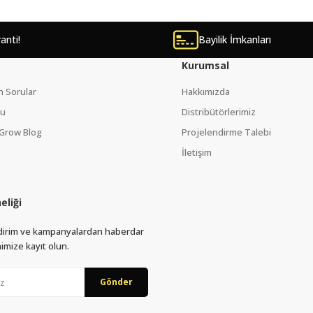
ranti!
Bayilik İmkanları
Kurumsal
n Sorular
Hakkımızda
mu
Distribütörlerimiz
Grow Blog
Projelendirme Talebi
İletişim
eliği
Gönder
indirim ve kampanyalardan haberdar
imize kayıt olun.
Gönder