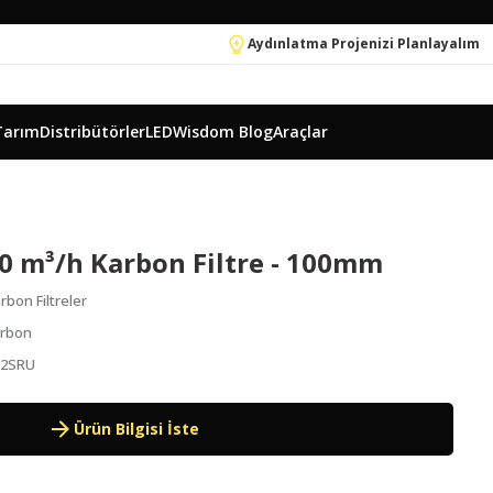
Aydınlatma Projenizi Planlayalım
Tarım
Distribütörler
LEDWisdom Blog
Araçlar
0 m³/h Karbon Filtre - 100mm
arbon Filtreler
arbon
P2SRU
Ürün Bilgisi İste