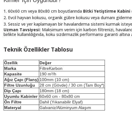
Kimler İçin Uygundur?
60x60 cm veya 80x80 cm boyutlarında
Bitki Yetiştirme Kabini
Evcil hayvan kokusu, organik gübre kokusu veya dumanı gidermek
Sessiz ve yer kaplamayan bir havalandırma sistemi kurmak isteye
Uzman Tavsiyesi:
Maksimum verim için karbon filtrenizi, havalandı
birlikte kullanıldığında, koku sızdırmazlık performansı garanti altına a
Teknik Özellikler Tablosu
Özellik
Değer
Marka
FiltreKarbon
Kapasite
190 m³/h
Ağız Çapı (Flanş)
100mm (10 cm)
Filtre Uzunluğu
28 cm (Gövde) / 30 cm (Tam Boy*)
Dip Çapı
180mm (18 cm)
Uyumlu Kabinler
60x60 cm - 80x80 cm
Ön Filtre
Dahil (Yıkanabilir Elyaf)
Materyal
Galvaniz/Alüminyum Alaşım
Bu ürünün fiyat bilgisi, resim, ürün açıklamalarında ve diğer konularda ye