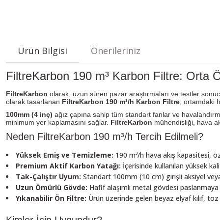
Ürün Bilgisi
Önerileriniz
FiltreKarbon 190 m³ Karbon Filtre: Orta 
FiltreKarbon
olarak, uzun süren pazar araştırmaları ve testler sonucun
olarak tasarlanan
FiltreKarbon 190 m³/h Karbon Filtre
, ortamdaki 
100mm (4 inç)
ağız çapına sahip tüm standart fanlar ve havalandırm
minimum yer kaplamasını sağlar.
FiltreKarbon
mühendisliği, hava ak
Neden FiltreKarbon 190 m³/h Tercih Edilmeli?
Yüksek Emiş ve Temizleme:
190 m³/h hava akış kapasitesi, öz
Premium Aktif Karbon Yatağı:
İçerisinde kullanılan yüksek kal
Tak-Çalıştır Uyum:
Standart 100mm (10 cm) girişli aksiyel veya
Uzun Ömürlü Gövde:
Hafif alaşımlı metal gövdesi paslanmaya ka
Yıkanabilir Ön Filtre:
Ürün üzerinde gelen beyaz elyaf kılıf, toz v