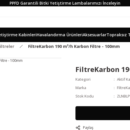
PPFD Garantili Bitki Yetiştirme Lambalarımızı İnceleyin
etiştirme Kabinleri
Havalandırma Ürünleri
Aksesuarlar
Topraksız 
iltreler
FiltreKarbon 190 m³/h Karbon Filtre - 100mm
FiltreKarbon 19
Kategori
Aktif K
Marka
FiltreK
Stok Kodu
ZLNBL
Paylaş