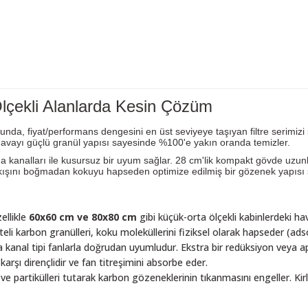
Ölçekli Alanlarda Kesin Çözüm
da, fiyat/performans dengesini en üst seviyeye taşıyan filtre serimizi su
havayı güçlü granül yapısı sayesinde %100'e yakın oranda temizler.
a kanalları ile kusursuz bir uyum sağlar. 28 cm'lik kompakt gövde uzu
ışını boğmadan kokuyu hapseden optimize edilmiş bir gözenek yapısı s
ellikle
60x60 cm ve 80x80 cm
gibi küçük-orta ölçekli kabinlerdeki hav
iteli karbon granülleri, koku moleküllerini fiziksel olarak hapseder (ad
 kanal tipi fanlarla doğrudan uyumludur. Ekstra bir redüksiyon veya 
rşı dirençlidir ve fan titreşimini absorbe eder.
e partikülleri tutarak karbon gözeneklerinin tıkanmasını engeller. Kirlen