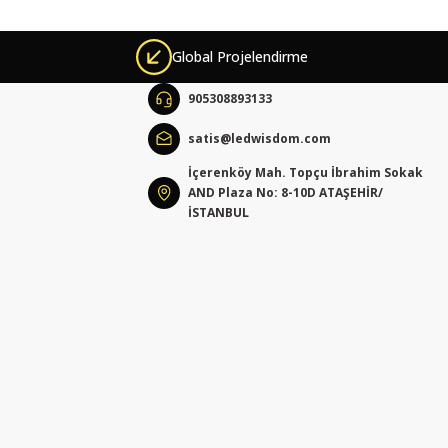
Global Projelendirme
905308893133
satis@ledwisdom.com
İçerenköy Mah. Topçu İbrahim Sokak
AND Plaza No: 8-10D ATAŞEHİR/
İSTANBUL