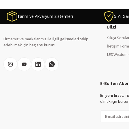
Görüş ve önerileriniz için teşekkür ederiz.
Tarım ve Akvaryum Sistemleri
5 Yıl Ga
Ürün resmi kalitesiz, bozuk veya görüntülenemiyor.
Ürün açıklamasında eksik bilgiler bulunuyor.
Bilgi
Ürün bilgilerinde hatalar bulunuyor.
Sıkça Sorula
Firmamız ve markalarımız ile ilgili gelişmeleri takip
Ürün fiyatı diğer sitelerden daha pahalı.
edebilmek için bağlantı kurun!
İletişim For
Bu ürüne benzer farklı alternatifler olmalı.
LEDWisdom 
E-Bülten Abon
En yeni fırsat, 
olmak için bülten