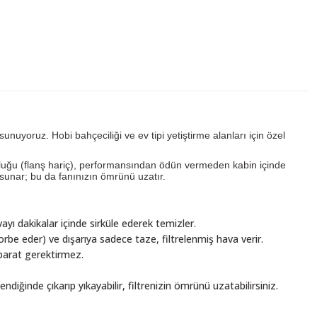
nuyoruz. Hobi bahçeciliği ve ev tipi yetiştirme alanları için özel
nluğu (flanş hariç), performansından ödün vermeden kabin içinde
unar; bu da fanınızın ömrünü uzatır.
ayı dakikalar içinde sirküle ederek temizler.
sorbe eder) ve dışarıya sadece taze, filtrelenmiş hava verir.
aparat gerektirmez.
diğinde çıkarıp yıkayabilir, filtrenizin ömrünü uzatabilirsiniz.