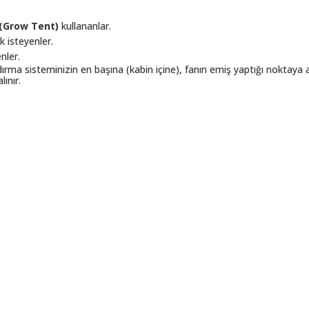
 (Grow Tent)
kullananlar.
 isteyenler.
nler.
rma sisteminizin en başına (kabin içine), fanın emiş yaptığı noktaya as
lınır.
tersiz gördüğünüz noktaları öneri formunu kullanarak tarafımıza iletebilirsi