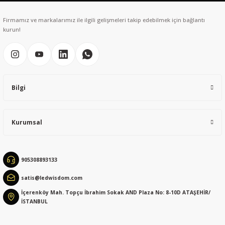
Ürün resmi kalitesiz, bozuk veya görüntülenemiyor.
Ürün açıklamasında eksik bilgiler bulunuyor.
Firmamız ve markalarımız ile ilgili gelişmeleri takip edebilmek için bağlantı
Ürün bilgilerinde hatalar bulunuyor.
kurun!
Ürün fiyatı diğer sitelerden daha pahalı.
Bu ürüne benzer farklı alternatifler olmalı.
Bilgi
Kurumsal
Gönder
905308893133
satis@ledwisdom.com
İçerenköy Mah. Topçu İbrahim Sokak AND Plaza No: 8-10D ATAŞEHİR/
İSTANBUL