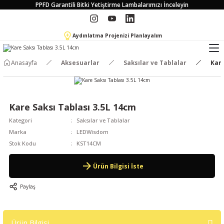
PPFD Garantili Bitki Yetiştirme Lambalarımızı İnceleyin
Aydınlatma Projenizi Planlayalım
Anasayfa
Aksesuarlar
Saksılar ve Tablalar
Kare
Kare Saksı Tablası 3.5L 14cm
Kategori
Saksılar ve Tablalar
Marka
LEDWisdom
Stok Kodu
KST14CM
Ürün Bilgisi İste
Paylaş
Ürün Bilgisi