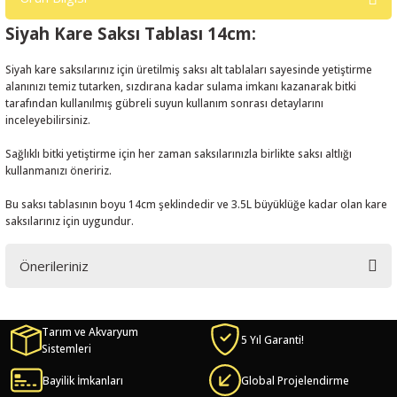
Siyah Kare Saksı Tablası 14cm:
Siyah kare saksılarınız için üretilmiş saksı alt tablaları sayesinde yetiştirme
alanınızı temiz tutarken, sızdırana kadar sulama imkanı kazanarak bitki
tarafından kullanılmış gübreli suyun kullanım sonrası detaylarını
inceleyebilirsiniz.
Sağlıklı bitki yetiştirme için her zaman saksılarınızla birlikte saksı altlığı
kullanmanızı öneririz.
Bu saksı tablasının boyu 14cm şeklindedir ve 3.5L büyüklüğe kadar olan kare
saksılarınız için uygundur.
Önerileriniz
Bu ürünün fiyat bilgisi, resim, ürün açıklamalarında ve diğer konularda
yetersiz gördüğünüz noktaları öneri formunu kullanarak tarafımıza
Tarım ve Akvaryum
iletebilirsiniz.
5 Yıl Garanti!
Sistemleri
Görüş ve önerileriniz için teşekkür ederiz.
Bayilik İmkanları
Global Projelendirme