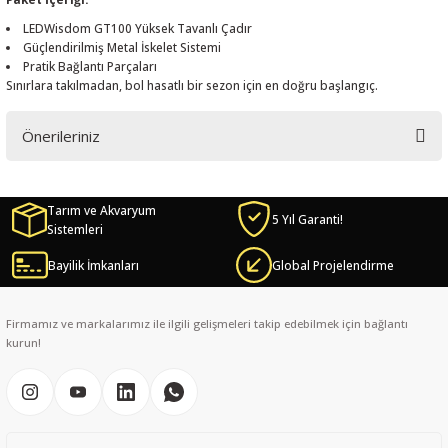
LEDWisdom GT100 Yüksek Tavanlı Çadır
Güçlendirilmiş Metal İskelet Sistemi
Pratik Bağlantı Parçaları
Sınırlara takılmadan, bol hasatlı bir sezon için en doğru başlangıç.
Önerileriniz
Bu ürünün fiyat bilgisi, resim, ürün açıklamalarında ve diğer konularda
yetersiz gördüğünüz noktaları öneri formunu kullanarak tarafımıza
Tarım ve Akvaryum
iletebilirsiniz.
5 Yıl Garanti!
Sistemleri
Görüş ve önerileriniz için teşekkür ederiz.
Bayilik İmkanları
Global Projelendirme
Ürün resmi kalitesiz, bozuk veya görüntülenemiyor.
Ürün açıklamasında eksik bilgiler bulunuyor.
Firmamız ve markalarımız ile ilgili gelişmeleri takip edebilmek için bağlantı
Ürün bilgilerinde hatalar bulunuyor.
kurun!
Ürün fiyatı diğer sitelerden daha pahalı.
Bu ürüne benzer farklı alternatifler olmalı.