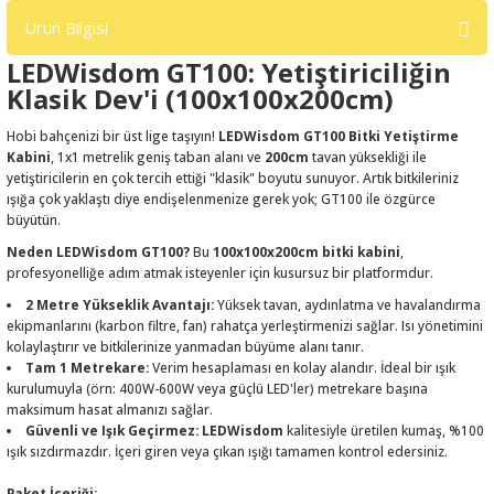
Ürün Bilgisi
LEDWisdom GT100:
Yetiştiriciliğin
Klasik Dev'i (100x100x200cm)
Hobi bahçenizi bir üst lige taşıyın!
LEDWisdom GT100 Bitki Yetiştirme
Kabini
, 1x1 metrelik geniş taban alanı ve
200cm
tavan yüksekliği ile
yetiştiricilerin en çok tercih ettiği "klasik" boyutu sunuyor. Artık bitkileriniz
ışığa çok yaklaştı diye endişelenmenize gerek yok; GT100 ile özgürce
büyütün.
Neden LEDWisdom GT100?
Bu
100x100x200cm bitki kabini
,
profesyonelliğe adım atmak isteyenler için kusursuz bir platformdur.
2 Metre Yükseklik Avantajı:
Yüksek tavan, aydınlatma ve havalandırma
ekipmanlarını (karbon filtre, fan) rahatça yerleştirmenizi sağlar. Isı yönetimini
kolaylaştırır ve bitkilerinize yanmadan büyüme alanı tanır.
Tam 1 Metrekare:
Verim hesaplaması en kolay alandır. İdeal bir ışık
kurulumuyla (örn: 400W-600W veya güçlü LED'ler) metrekare başına
maksimum hasat almanızı sağlar.
Güvenli ve Işık Geçirmez:
LEDWisdom
kalitesiyle üretilen kumaş, %100
ışık sızdırmazdır. İçeri giren veya çıkan ışığı tamamen kontrol edersiniz.
Paket İçeriği: