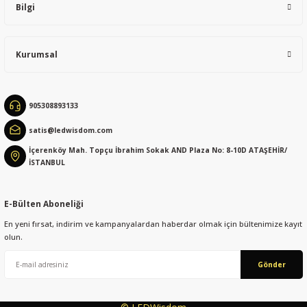
Bilgi
Kurumsal
Gönder
905308893133
satis@ledwisdom.com
İçerenköy Mah. Topçu İbrahim Sokak AND Plaza No: 8-10D ATAŞEHİR/
İSTANBUL
E-Bülten Aboneliği
En yeni fırsat, indirim ve kampanyalardan haberdar olmak için bültenimize kayıt
olun.
Gönder