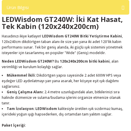
Ürün Bilgisi
LEDWisdom GT240W:
İki Kat Hasat,
Tek Kabin (120x240x200cm)
Hasadınızı ikiye katlayın!
LEDWisdom GT240W Bitki Yetiştirme Kabini
,
120x240cm dikdörtgen taban alanı ile size yan yana iki adet 120'lik kabin
performansı sunar. Tek bir geniş alanda, iki güçlü ışık sistemini yönetmek
isteyenler için tasarlanmış en popüler "Wide" (Geniş) modeldir.
Neden LEDWisdom GT240W?
Bu
120x240x200cm bitki kabini
, alan
verimliliği ve kurulum kolaylığı sağlar.
Mükemmel İkili:
Dikdörtgen yapısı sayesinde 2 adet 600W HPS veya
eşdeğer LED aydınlatmayı yan yana asarak, her köşeye eşit ışık dağılımı
sağlarsınız.
Geniş Çalışma Alanı:
2.4 metre uzunluğundaki alan, bitkilerinizi sıra
halinde dizmenize ve sulama/budama işlerini organize etmenize olanak
tanır.
Tam İzolasyon:
LEDWisdom
kalitesiyle üretilen ışık sızdırmaz kumaş,
içerideki yoğun ışığı hapsederken, dış ortamdan tam yalıtım sağlar.
Paket İçeriği: