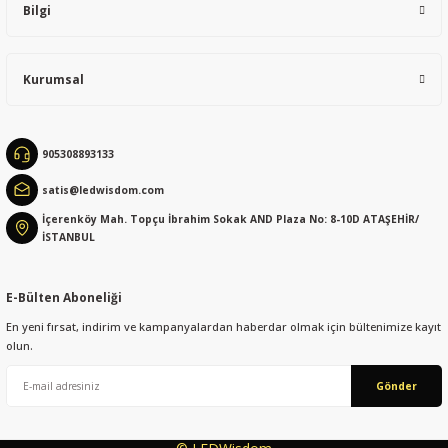
Bilgi
Kurumsal
Gönder
905308893133
satis@ledwisdom.com
İçerenköy Mah. Topçu İbrahim Sokak AND Plaza No: 8-10D ATAŞEHİR/
İSTANBUL
E-Bülten Aboneliği
En yeni fırsat, indirim ve kampanyalardan haberdar olmak için bültenimize kayıt
olun.
Gönder