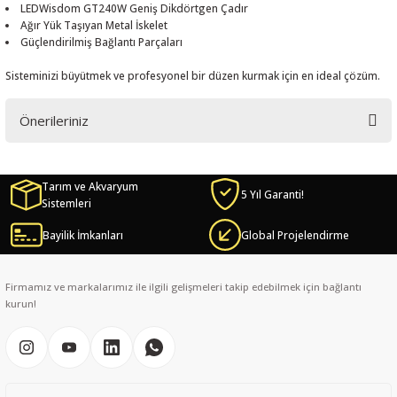
LEDWisdom GT240W Geniş Dikdörtgen Çadır
Ağır Yük Taşıyan Metal İskelet
Güçlendirilmiş Bağlantı Parçaları
Sisteminizi büyütmek ve profesyonel bir düzen kurmak için en ideal çözüm.
Önerileriniz
Bu ürünün fiyat bilgisi, resim, ürün açıklamalarında ve diğer konularda
yetersiz gördüğünüz noktaları öneri formunu kullanarak tarafımıza
Tarım ve Akvaryum
iletebilirsiniz.
5 Yıl Garanti!
Sistemleri
Görüş ve önerileriniz için teşekkür ederiz.
Bayilik İmkanları
Global Projelendirme
Ürün resmi kalitesiz, bozuk veya görüntülenemiyor.
Ürün açıklamasında eksik bilgiler bulunuyor.
Firmamız ve markalarımız ile ilgili gelişmeleri takip edebilmek için bağlantı
Ürün bilgilerinde hatalar bulunuyor.
kurun!
Ürün fiyatı diğer sitelerden daha pahalı.
Bu ürüne benzer farklı alternatifler olmalı.