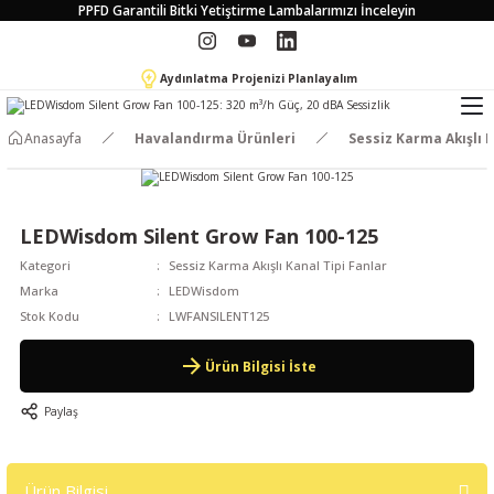
PPFD Garantili Bitki Yetiştirme Lambalarımızı İnceleyin
Aydınlatma Projenizi Planlayalım
Anasayfa
Havalandırma Ürünleri
Sessiz Karma Akışlı K
LEDWisdom Silent Grow Fan 100-125
Kategori
Sessiz Karma Akışlı Kanal Tipi Fanlar
Marka
LEDWisdom
Stok Kodu
LWFANSILENT125
Ürün Bilgisi İste
Paylaş
Ürün Bilgisi