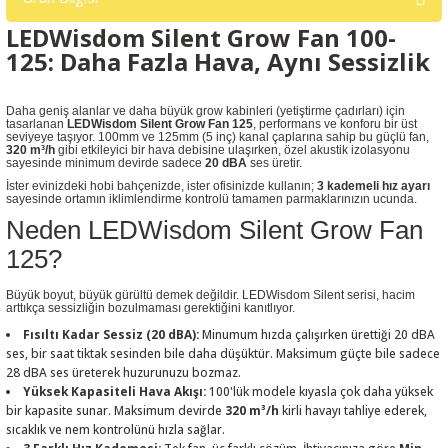
LEDWisdom Silent Grow Fan 100-
125: Daha Fazla Hava, Aynı Sessizlik
Daha geniş alanlar ve daha büyük grow kabinleri (yetiştirme çadırları) için
tasarlanan
LEDWisdom Silent Grow Fan 125
, performans ve konforu bir üst
seviyeye taşıyor. 100mm ve 125mm (5 inç) kanal çaplarına sahip bu güçlü fan,
320 m³/h
gibi etkileyici bir hava debisine ulaşırken, özel akustik izolasyonu
sayesinde minimum devirde sadece
20 dBA
ses üretir.
İster evinizdeki hobi bahçenizde, ister ofisinizde kullanın;
3 kademeli hız ayarı
sayesinde ortamın iklimlendirme kontrolü tamamen parmaklarınızın ucunda.
Neden LEDWisdom Silent Grow Fan
125?
Büyük boyut, büyük gürültü demek değildir. LEDWisdom Silent serisi, hacim
arttıkça sessizliğin bozulmaması gerektiğini kanıtlıyor.
Fısıltı Kadar Sessiz (20 dBA):
Minumum hızda çalışırken ürettiği 20 dBA
ses, bir saat tiktak sesinden bile daha düşüktür. Maksimum güçte bile sadece
28 dBA ses üreterek huzurunuzu bozmaz.
Yüksek Kapasiteli Hava Akışı:
100'lük modele kıyasla çok daha yüksek
bir kapasite sunar. Maksimum devirde
320 m³/h
kirli havayı tahliye ederek,
sıcaklık ve nem kontrolünü hızla sağlar.