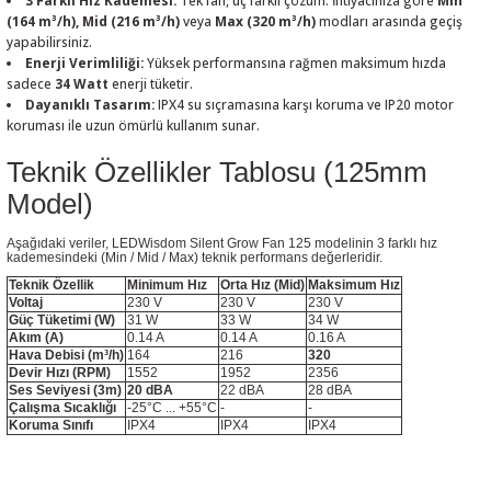
3 Farklı Hız Kademesi:
Tek fan, üç farklı çözüm. İhtiyacınıza göre
Min
(164 m³/h), Mid (216 m³/h)
veya
Max (320 m³/h)
modları arasında geçiş
yapabilirsiniz.
Enerji Verimliliği:
Yüksek performansına rağmen maksimum hızda
sadece
34 Watt
enerji tüketir.
Dayanıklı Tasarım:
IPX4 su sıçramasına karşı koruma ve IP20 motor
koruması ile uzun ömürlü kullanım sunar.
Teknik Özellikler Tablosu (125mm
Model)
Aşağıdaki veriler, LEDWisdom Silent Grow Fan 125 modelinin 3 farklı hız
kademesindeki (Min / Mid / Max) teknik performans değerleridir.
Teknik Özellik
Minimum Hız
Orta Hız (Mid)
Maksimum Hız
Voltaj
230 V
230 V
230 V
Güç Tüketimi (W)
31 W
33 W
34 W
Akım (A)
0.14 A
0.14 A
0.16 A
Hava Debisi (m³/h)
164
216
320
Devir Hızı (RPM)
1552
1952
2356
Ses Seviyesi (3m)
20 dBA
22 dBA
28 dBA
Çalışma Sıcaklığı
-25°C ... +55°C
-
-
Koruma Sınıfı
IPX4
IPX4
IPX4