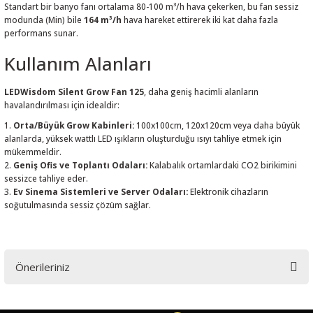
Standart bir banyo fanı ortalama 80-100 m³/h hava çekerken, bu fan sessiz
modunda (Min) bile
164 m³/h
hava hareket ettirerek iki kat daha fazla
performans sunar.
Kullanım Alanları
LEDWisdom Silent Grow Fan 125
, daha geniş hacimli alanların
havalandırılması için idealdir:
Orta/Büyük Grow Kabinleri:
100x100cm, 120x120cm veya daha büyük
alanlarda, yüksek wattlı LED ışıkların oluşturduğu ısıyı tahliye etmek için
mükemmeldir.
Geniş Ofis ve Toplantı Odaları:
Kalabalık ortamlardaki CO2 birikimini
sessizce tahliye eder.
Ev Sinema Sistemleri ve Server Odaları:
Elektronik cihazların
soğutulmasında sessiz çözüm sağlar.
Önerileriniz
Bu ürünün fiyat bilgisi, resim, ürün açıklamalarında ve diğer konularda
yetersiz gördüğünüz noktaları öneri formunu kullanarak tarafımıza