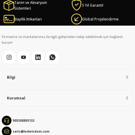
Tarım ve Akvaryum
iletebilirsiniz.
5 Yıl Garanti!
Sistemleri
Görüş ve önerileriniz için teşekkür ederiz.
Bayilik İmkanları
Global Projelendirme
Ürün resmi kalitesiz, bozuk veya görüntülenemiyor.
Ürün açıklamasında eksik bilgiler bulunuyor.
Firmamız ve markalarımız ile ilgili gelişmeleri takip edebilmek için bağlantı
Ürün bilgilerinde hatalar bulunuyor.
kurun!
Ürün fiyatı diğer sitelerden daha pahalı.
Bu ürüne benzer farklı alternatifler olmalı.
Bilgi
Kurumsal
Gönder
905308893133
satis@ledwisdom.com