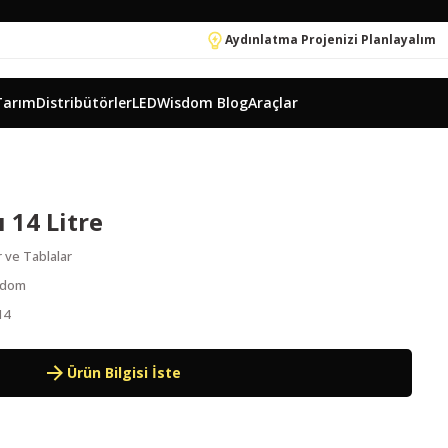
Aydınlatma Projenizi Planlayalım
Tarım
Distribütörler
LEDWisdom Blog
Araçlar
 14 Litre
r ve Tablalar
sdom
14
Ürün Bilgisi İste