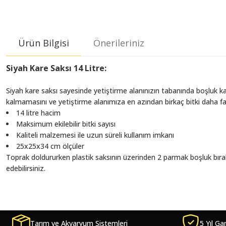
Ürün Bilgisi
Önerileriniz
Siyah Kare Saksı 14 Litre:
Siyah kare saksı sayesinde yetiştirme alanınızın tabanında boşluk ka
kalmamasını ve yetiştirme alanımıza en azından birkaç bitki daha f
14 litre hacim
Maksimum ekilebilir bitki sayısı
Kaliteli malzemesi ile uzun süreli kullanım imkanı
25x25x34 cm ölçüler
Toprak doldururken plastik saksının üzerinden 2 parmak boşluk bırakın
edebilirsiniz.
Bu ürünün fiyat bilgisi, resim, ürün açıklamalarında ve diğer konularda ye
Görüş ve önerileriniz için teşekkür ederiz.
Tarım ve Akvaryum Sistemleri
5 Yıl Ga
Ürün resmi kalitesiz, bozuk veya görüntülenemiyor.