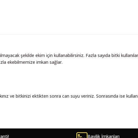
lmayacak şekilde ekim için kullanabilirsiniz. Fazla sayıda bitki kullan
azla ekebilmemize imkan sağlar.
ız ve bitkinizi ektikten sonra can suyu veriniz. Sonrasında ise kulland
tersiz gördüğünüz noktaları öneri formunu kullanarak tarafımıza iletebilirsi
ranti!
Bayilik İmkanları