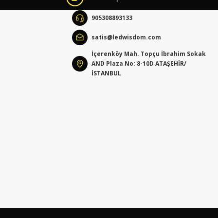
905308893133
satis@ledwisdom.com
İçerenköy Mah. Topçu İbrahim Sokak
AND Plaza No: 8-10D ATAŞEHİR/
İSTANBUL