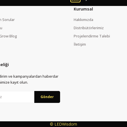
Kurumsal
n Sorular
Hakkımızda
mu
Distribütörlerimiz
Grow Blog
Projelendirme Talebi
İletişim
eliği
Gönder
indirim ve kampanyalardan haberdar
imize kayıt olun.
Gönder
© LEDWisdom