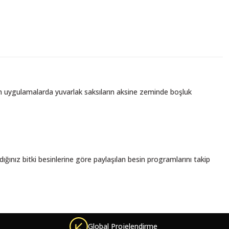
ılan uygulamalarda yuvarlak saksıların aksine zeminde boşluk
ığınız bitki besinlerine göre paylaşılan besin programlarını takip
niz.
Global Projelendirme