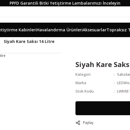
PPFD Garantili Bitki Yetiştirme Lambalarımızı İnceleyin
etiştirme Kabinleri
Havalandırma Ürünleri
Aksesuarlar
Topraksız 
Siyah Kare Saksı 14 Litre
Siyah Kare Saksı
Kategori
Saksıla
Marka
LEDWi
Stok Kodu
LWKRE
Paylaş