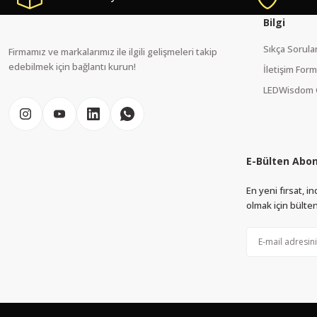
Ürün açıklamasında eksik bilgiler bulunuyor.
Bilgi
Ürün bilgilerinde hatalar bulunuyor.
Sıkça Sorula
Firmamız ve markalarımız ile ilgili gelişmeleri takip
Ürün fiyatı diğer sitelerden daha pahalı.
edebilmek için bağlantı kurun!
İletişim For
Bu ürüne benzer farklı alternatifler olmalı.
LEDWisdom 
E-Bülten Abon
En yeni fırsat, 
olmak için bülten